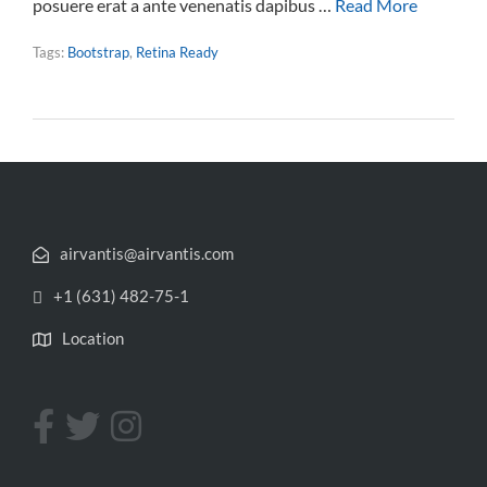
posuere erat a ante venenatis dapibus …
Read More
Tags:
Bootstrap
,
Retina Ready
airvantis@airvantis.com
+1 (631) 482-75-1
Location